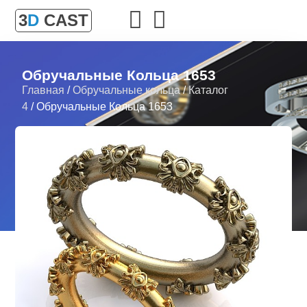
3
D
CAST
Обручальные Кольца 1653
Главная
/
Обручальные кольца
/
Каталог
4
/ Обручальные Кольца 1653