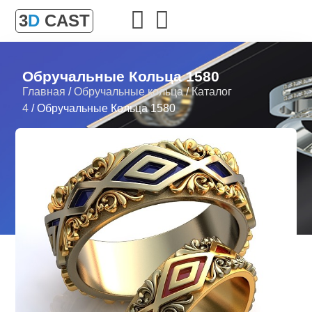
3
D
CAST
Обручальные Кольца 1580
Главная
/
Обручальные кольца
/
Каталог
4
/ Обручальные Кольца 1580