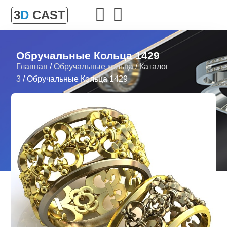
3
D
CAST
Обручальные Кольца 1429
Главная
/
Обручальные кольца
/
Каталог
3
/ Обручальные Кольца 1429