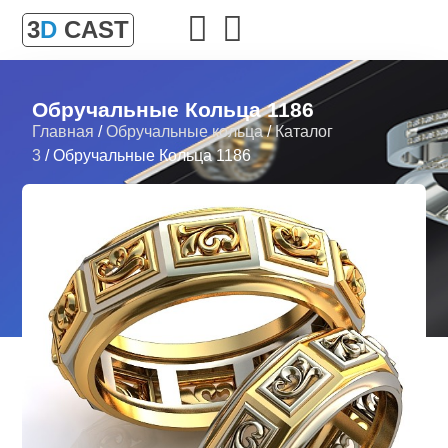
3
D
CAST
Обручальные Кольца 1186
Главная
/
Обручальные кольца
/
Каталог
3
/ Обручальные Кольца 1186