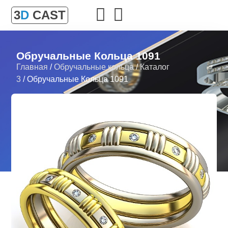
3
D
CAST
Обручальные Кольца 1091
Главная
/
Обручальные кольца
/
Каталог
3
/ Обручальные Кольца 1091