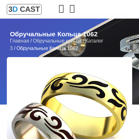
3
D
CAST
Обручальные Кольца 1062
Главная
/
Обручальные кольца
/
Каталог
3
/ Обручальные Кольца 1062