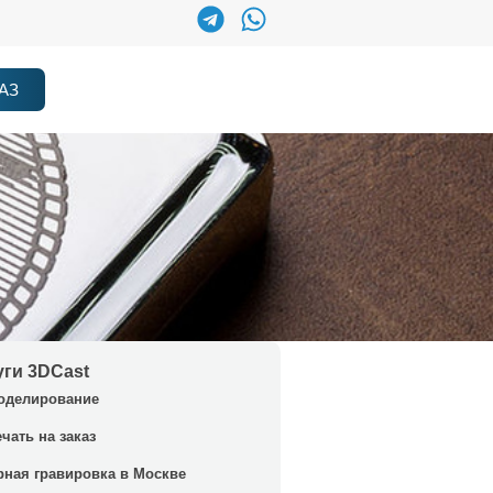
АЗ
уги 3DCast
оделирование
ечать на заказ
рная гравировка в Москве