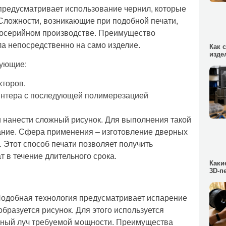
предусматривает использование чернил, которые
Сложности, возникающие при подобной печати,
косерийном производстве. Преимущество
а непосредственно на само изделие.
Как 
изде
дующие:
кторов.
интера с последующей полимерезацией
и нанести сложный рисунок. Для выполнения такой
ание. Сфера применения – изготовление дверных
. Этот способ печати позволяет получить
 в течение длительного срока.
Каки
3D-п
 Подобная технология предусматривает испарение
образуется рисунок. Для этого используется
рный луч требуемой мощности. Преимущества