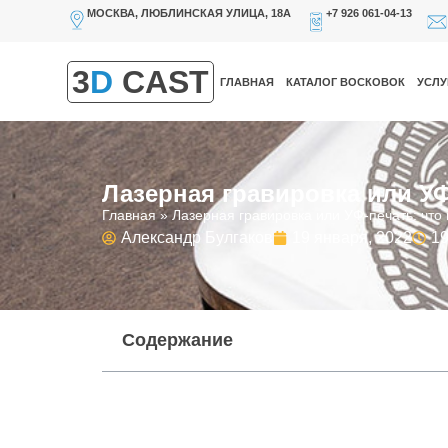
МОСКВА, ЛЮБЛИНСКАЯ УЛИЦА, 18А
+7 926 061-04-13
3
D
CAST
ГЛАВНАЯ
КАТАЛОГ ВОСКОВОК
УСЛУ
Лазерная гравировка или УФ
Главная
»
Лазерная гравировка или УФ-печать: что
Александр Булгаков
19 января, 2022
19
Содержание