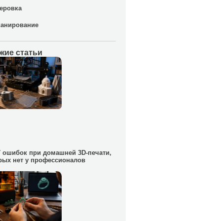
еровка
канирование
жие статьи
7 ошибок при домашней 3D-печати,
рых нет у профессионалов