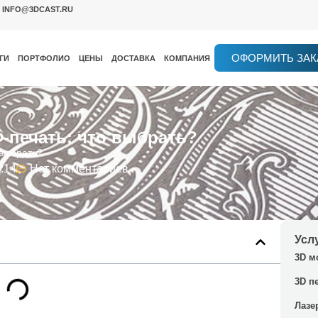
INFO@3DCAST.RU
ОФОРМИТЬ ЗАК
ГИ
ПОРТФОЛИО
ЦЕНЫ
ДОСТАВКА
КОМПАНИЯ
-печать: что выбрать?
 выбрать?
:14
Нет комментариев
Усл
3D м
3D п
Лазе