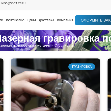
INFO@3DCAST.RU
ОФОРМИТЬ ЗАК
ГИ
ПОРТФОЛИО
ЦЕНЫ
ДОСТАВКА
КОМПАНИЯ
Лазерная гравировка п
зерная гравировка по металлу
»
Страница 2
ГРАВИРОВКА