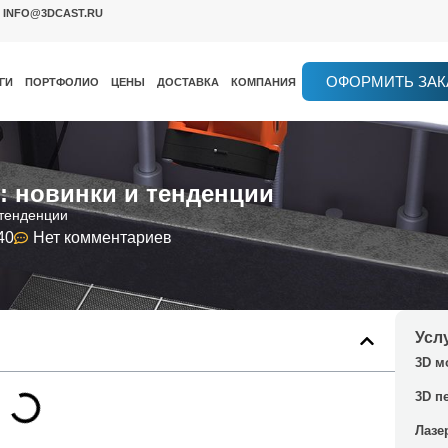
INFO@3DCAST.RU
ОФОРМИТЬ ЗАК
ГИ
ПОРТФОЛИО
ЦЕНЫ
ДОСТАВКА
КОМПАНИЯ
у: новинки и тенденции
 тенденции
40
Нет комментариев
Усл
3D м
3D п
Лазе