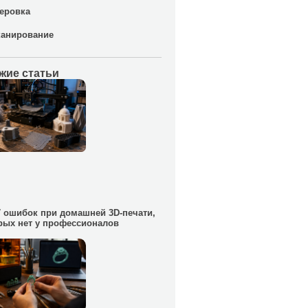
еровка
канирование
жие статьи
7 ошибок при домашней 3D-печати,
рых нет у профессионалов