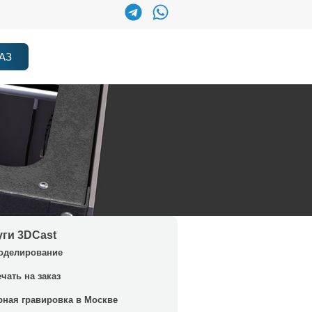
АЗ
уги 3DCast
оделирование
ечать на заказ
рная гравировка в Москве