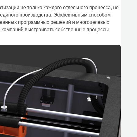
изации не только каждого отдельного процесса, но
 единого производства. Эффективным способом
рованных программных решений и многоцелевых
м компаний выстраивать собственные процессы