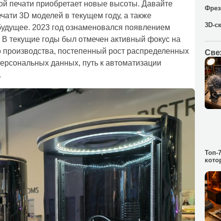
ой печати приобретает новые высоты. Давайте
Фрез
чати 3D моделей в текущем году, а также
3D-с
будущее. 2023 год ознаменовался появлением
 В текущие годы был отмечен активный фокус на
о производства, постепенный рост распределенных
Све
ерсональных данных, путь к автоматизации
.
Топ-
кото