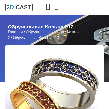
3
D
CAST
Обручальные Кольца 913
Главная
/
Обручальные кольца
/
Каталог
2
/ Обручальные Кольца 913