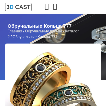
3
D
CAST
Обручальные Кольца 777
Главная
/
Обручальные кольца
/
Каталог
2
/ Обручальные Кольца 777