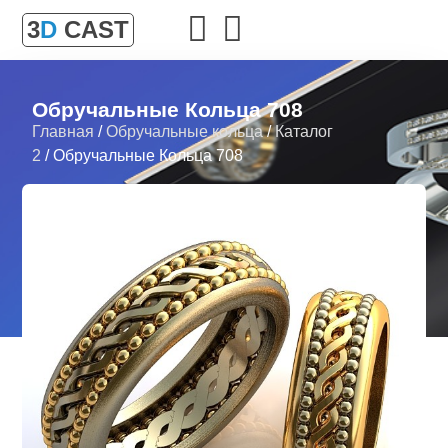
3
D
CAST
Обручальные Кольца 708
Главная
/
Обручальные кольца
/
Каталог
2
/ Обручальные Кольца 708