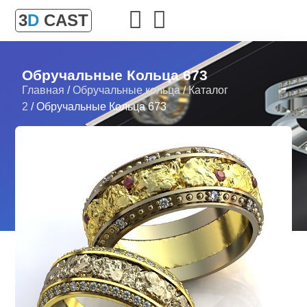
3
D
CAST
Обручальные Кольца 673
Главная
/
Обручальные кольца
/
Каталог
2
/ Обручальные Кольца 673