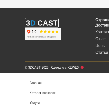
Стран
3
D
CAST
Достав
Контак
О нас
Цены
Статьи
© 3DCAST 2026 | Сделано с XEWEX
Главная
Каталог восковок
Услуги