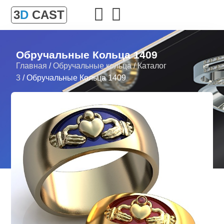
3
D
CAST
Обручальные Кольца 1409
Главная
/
Обручальные кольца
/
Каталог
3
/ Обручальные Кольца 1409