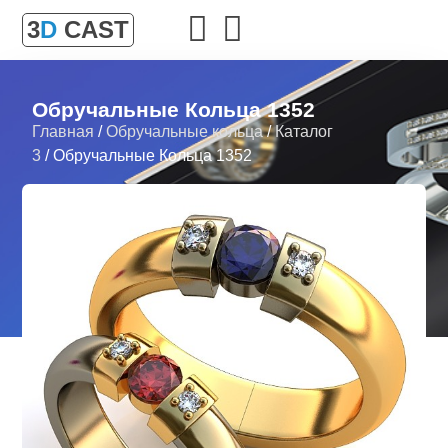
3
D
CAST
Обручальные Кольца 1352
Главная
/
Обручальные кольца
/
Каталог
3
/ Обручальные Кольца 1352