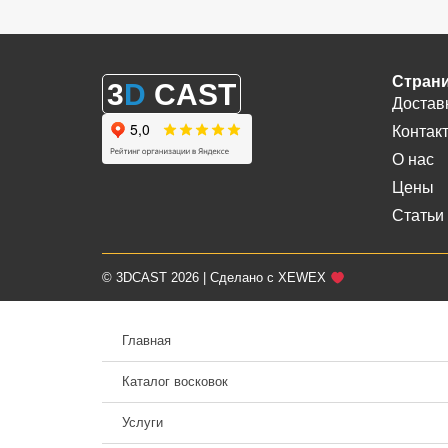
Стран
3
D
CAST
Достав
Контак
О нас
Цены
Статьи
© 3DCAST 2026 | Сделано с XEWEX
Главная
Каталог восковок
Услуги