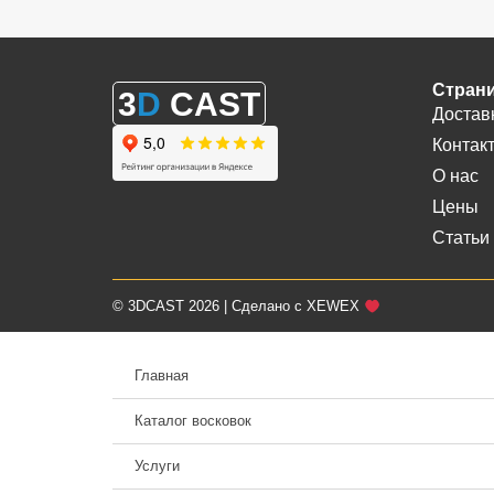
Стран
3
D
CAST
Достав
Контак
О нас
Цены
Статьи
© 3DCAST 2026 | Сделано с XEWEX
Главная
Каталог восковок
Услуги