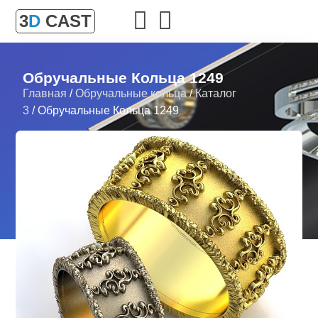
3
D
CAST
Обручальные Кольца 1249
Главная
/
Обручальные кольца
/
Каталог
3
/ Обручальные Кольца 1249