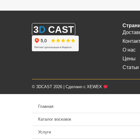
Стран
3
D
CAST
Достав
Контак
О нас
Цены
Статьи
© 3DCAST 2026 | Сделано с XEWEX
Главная
Каталог восковок
Услуги