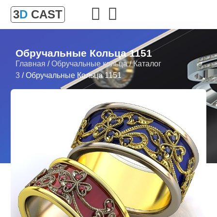
3
D
CAST
Обручальные Кольца 1151
Главная
/
Обручальные кольца
/
Каталог
3
/ Обручальные Кольца 1151