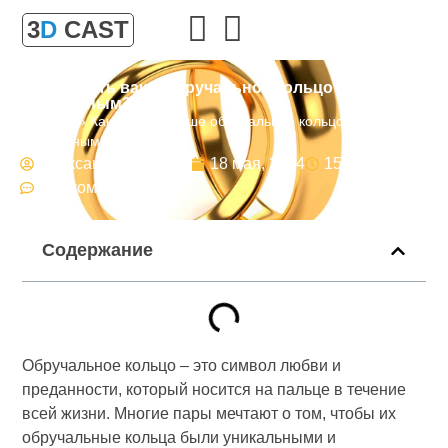
3
D
CAST
Как сделать ваше обручальное кольцо
уникальным?
Главная
»
Как сделать ваше обручальное кольцо
уникальным?
Александр Булгаков
18 мая, 2024
15:02
Нет комментариев
Содержание
Обручальное кольцо – это символ любви и
преданности, который носится на пальце в течение
всей жизни. Многие пары мечтают о том, чтобы их
обручальные кольца были уникальными и