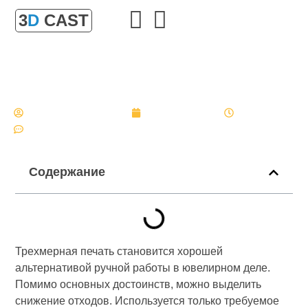
3
D
CAST
Как 3D-печать помогает уменьшить отходы при
литье?
Главная
»
Как 3D-печать помогает уменьшить отходы при
литье?
Александр Булгаков
2 октября, 2025
18:35
Нет комментариев
Содержание
Трехмерная печать становится хорошей
альтернативой ручной работы в ювелирном деле.
Помимо основных достоинств, можно выделить
снижение отходов. Используется только требуемое