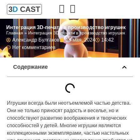
3
D
CAST
Интеграция 3D-печати в производство игрушек
Главная
»
Интеграция 3D-печати в производство игрушек
Александр Булгаков
18 мая, 2024
14:42
Нет комментариев
Содержание
Игрушки всегда были неотъемлемой частью детства.
Они не только приносят радость и веселье, но и
способствуют развитию воображения и творческих
способностей у детей. Многие игрушки являются
коллекционными экземплярами, частью настольных