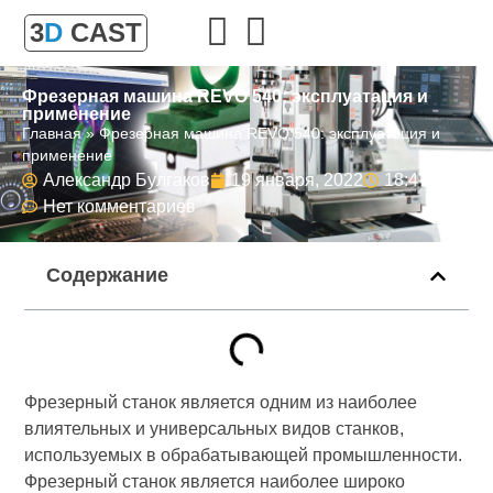
3
D
CAST
Фрезерная машина REVO 540: эксплуатация и
применение
Главная
»
Фрезерная машина REVO 540: эксплуатация и
применение
Александр Булгаков
19 января, 2022
18:47
Нет комментариев
Содержание
Фрезерный станок является одним из наиболее
влиятельных и универсальных видов станков,
используемых в обрабатывающей промышленности.
Фрезерный станок является наиболее широко