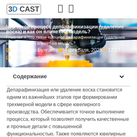
3
D
CAST
Что такое процесс депарафинизации (удаление
воска) и как он влияет на модель?
Главная
»
Что такое процесс депарафинизации (удаление
воска) и как он влияет на модель?
Александр Булгаков
4 февраля, 2025
17:17
Нет комментариев
Содержание
Депарафинизация или удаление воска становится
одним из важнейших этапов при формировании
трехмерной модели в сфере ювелирного
производства. Обеспечивается точное выполнение
процесса, который позволяет получить качественные
и прочные детали с повышенной
функциональностью. Также появляются ювелирные