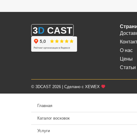
Стран
3
D
CAST
Достав
Контак
О нас
Цены
Статьи
© 3DCAST 2026 | Сделано с XEWEX
Главная
Каталог восковок
Услуги