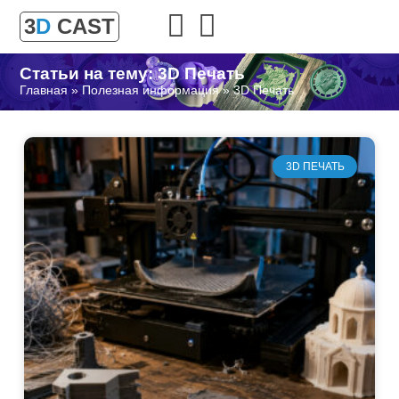
3
D
CAST
Статьи на тему: 3D Печать
Главная
»
Полезная информация
»
3D Печать
3D ПЕЧАТЬ