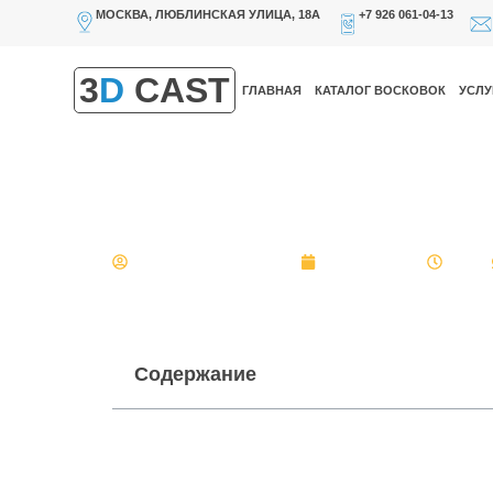
МОСКВА, ЛЮБЛИНСКАЯ УЛИЦА, 18А
+7 926 061-04-13
3
D
CAST
ГЛАВНАЯ
КАТАЛОГ ВОСКОВОК
УСЛУ
3D печать компактных корп
Главная
»
3D печать компактных корпусов и компон
Александр Булгаков
6 июня, 2024
12:24
Содержание