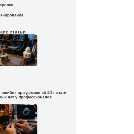
еровка
канирование
жие статьи
7 ошибок при домашней 3D-печати,
рых нет у профессионалов