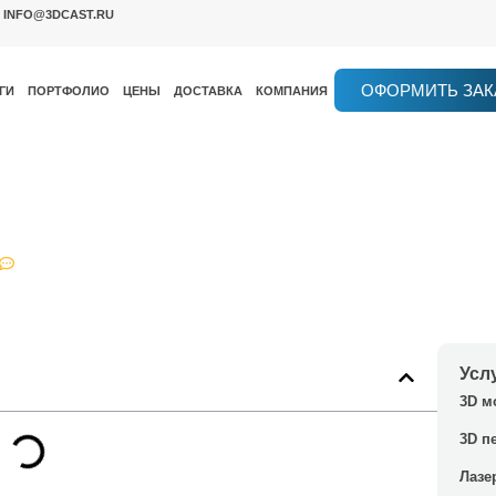
INFO@3DCAST.RU
ОФОРМИТЬ ЗАК
ГИ
ПОРТФОЛИО
ЦЕНЫ
ДОСТАВКА
КОМПАНИЯ
усов и компонентов для гаджетов
ентов для гаджетов
Нет комментариев
Усл
3D м
3D п
Лазе