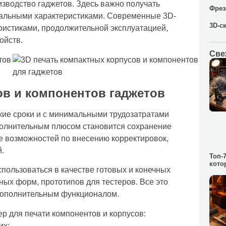
изводство гаджетов. Здесь важно получать
Фрез
мальными характеристиками. Современные 3D-
3D-с
истиками, продолжительной эксплуатацией,
ойств.
Све
ов и компонентов гаджетов
кие сроки и с минимальными трудозатратами
олнительным плюсом становится сохранение
е возможностей по внесению корректировок,
.
Топ-
кото
пользоваться в качестве готовых и конечных
ных форм, прототипов для тестеров. Все это
 дополнительным функционалом.
р для печати компонентов и корпусов:
их;