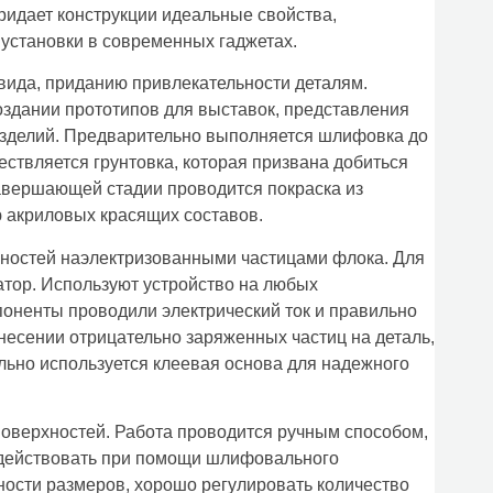
ридает конструкции идеальные свойства,
 установки в современных гаджетах.
вида, приданию привлекательности деталям.
оздании прототипов для выставок, представления
 изделий. Предварительно выполняется шлифовка до
ествляется грунтовка, которая призвана добиться
авершающей стадии проводится покраска из
ю акриловых красящих составов.
ностей наэлектризованными частицами флока. Для
атор. Используют устройство на любых
мпоненты проводили электрический ток и правильно
есении отрицательно заряженных частиц на деталь,
льно используется клеевая основа для надежного
оверхностей. Работа проводится ручным способом,
и действовать при помощи шлифовального
чности размеров, хорошо регулировать количество