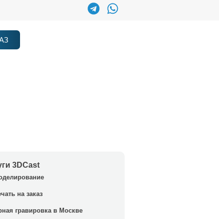
АЗ
уги 3DCast
оделирование
ечать на заказ
рная гравировка в Москве